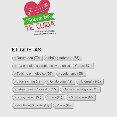
ETIQUETAS
Naturaleza
(70)
birding sobrarbe
(68)
ruta ornitologica geologica y botanica de Gerbe
(57)
Turismo ornitológico
(55)
ecoturismo
(55)
birdwatching
(49)
Ornitología
(42)
fotografía
(41)
turismo con los 5 sentidos
(32)
Turismo de fotografía
(32)
birding huesca
(30)
aves
(25)
Guía de aves
(24)
Hide Birding Sobrarbe
(21)
Gerbe
(20)