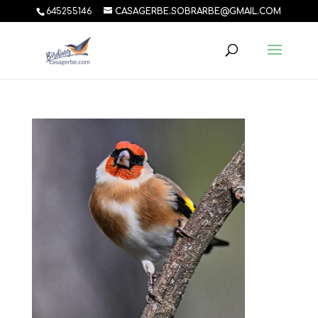
645255146
CASAGERBE.SOBRARBE@GMAIL.COM