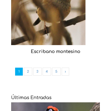
Escribano montesino
1
2
3
4
5
›
Últimas Entradas