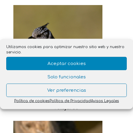
Utilizamos cookies para optimizar nuestro sitio web y nuestro
servicio.
Aceptar cookies
Solo funcionales
Ver preferencias
Política de cookies
Política de Privacidad
Avisos Legales
Ver aves, una buena manera para
relajarse