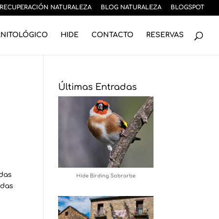
RECUPERACIÓN NATURALEZA
BLOG NATURALEZA
BLOGSPOT
RNITOLÓGICO
HIDE
CONTACTO
RESERVAS
Últimas Entradas
adas
Hide Birding Sobrarbe
adas