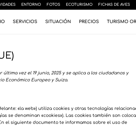
VIDADES
ENTORNO
FOTOS
ECOTURISMO
FICHAS DE AVES
IO
SERVICIOS
SITUACIÓN
PRECIOS
TURISMO O
(UE)
 última vez el 19 junio, 2025 y se aplica a los ciudadanos y
io Económico Europeo y Suiza.
elante: «la web») utiliza cookies y otras tecnologías relacion
gías se denominan «cookies»). Las cookies también son coloc
En el siguiente documento te informamos sobre el uso de