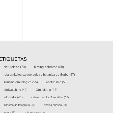
ETIQUETAS
Naturaleza
(70)
birding sobrarbe
(68)
ruta ornitologica geologica y botanica de Gerbe
(57)
Turismo ornitológico
(55)
ecoturismo
(55)
birdwatching
(49)
Ornitología
(42)
fotografía
(41)
turismo con los 5 sentidos
(32)
Turismo de fotografía
(32)
birding huesca
(30)
aves
(25)
Guía de aves
(24)