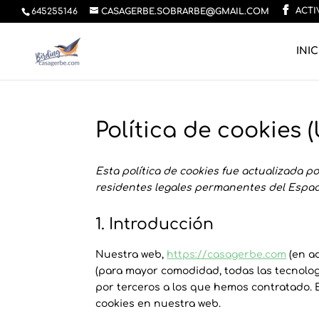
ACTI
645255146
CASAGERBE.SOBRARBE@GMAIL.COM
INIC
Política de cookies 
Esta política de cookies fue actualizada por
residentes legales permanentes del Espac
1. Introducción
Nuestra web,
https://casagerbe.com
(en ad
(para mayor comodidad, todas las tecnolo
por terceros a los que hemos contratado. 
cookies en nuestra web.