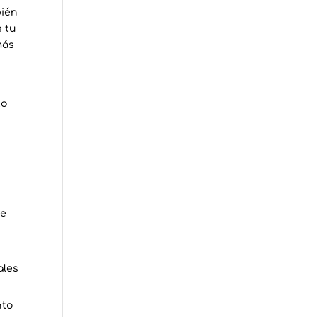
bién
e tu
más
to
te
ales
nto