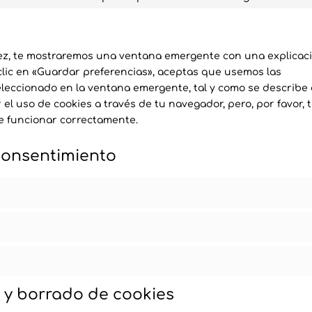
Cons
serv
font
to
goog
serv
map
vari
ez, te mostraremos una ventana emergente con una explicac
clic en «Guardar preferencias», aceptas que usemos las
eleccionado en la ventana emergente, tal y como se describe
 el uso de cookies a través de tu navegador, pero, por favor, 
e funcionar correctamente.
 consentimiento
n y borrado de cookies