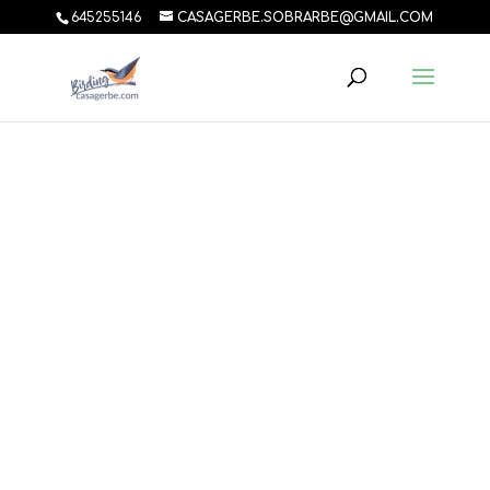
645255146
CASAGERBE.SOBRARBE@GMAIL.COM