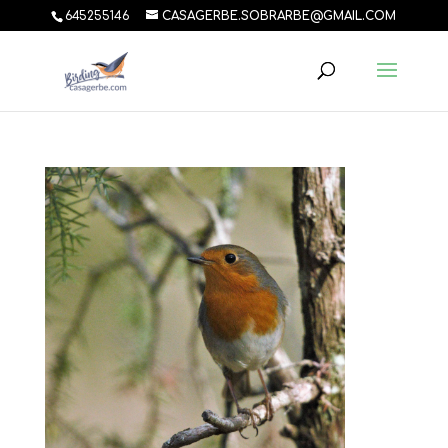
645255146
CASAGERBE.SOBRARBE@GMAIL.COM