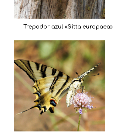
Trepador azul «Sitta europaea»