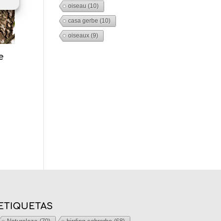
oiseau
(10)
casa gerbe
(10)
oiseaux
(9)
e
ETIQUETAS