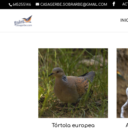
AC
645255146
CASAGERBE.SOBRARBE@GMAIL.COM
INI
Tórtola europea