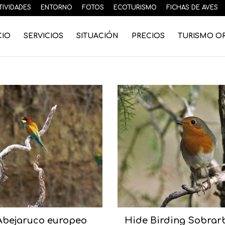
TIVIDADES
ENTORNO
FOTOS
ECOTURISMO
FICHAS DE AVES
CIO
SERVICIOS
SITUACIÓN
PRECIOS
TURISMO O
Abejaruco europeo
Hide Birding Sobrar