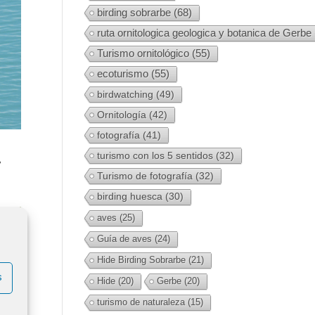
birding sobrarbe
(68)
ruta ornitologica geologica y botanica de Gerbe
Turismo ornitológico
(55)
ecoturismo
(55)
birdwatching
(49)
Ornitología
(42)
fotografía
(41)
turismo con los 5 sentidos
(32)
»
Turismo de fotografía
(32)
birding huesca
(30)
aves
(25)
Guía de aves
(24)
Hide Birding Sobrarbe
(21)
s
Hide
(20)
Gerbe
(20)
turismo de naturaleza
(15)