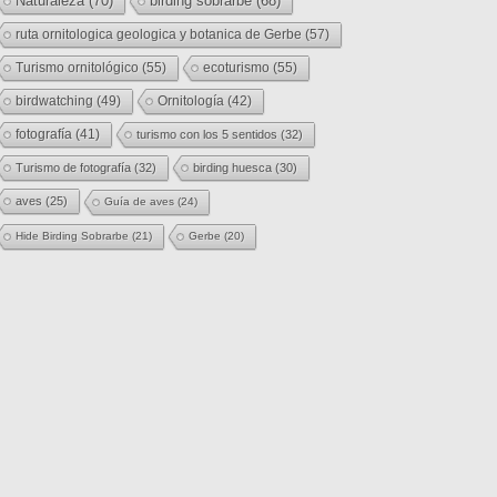
Naturaleza
(70)
birding sobrarbe
(68)
ruta ornitologica geologica y botanica de Gerbe
(57)
Turismo ornitológico
(55)
ecoturismo
(55)
birdwatching
(49)
Ornitología
(42)
fotografía
(41)
turismo con los 5 sentidos
(32)
Turismo de fotografía
(32)
birding huesca
(30)
aves
(25)
Guía de aves
(24)
Hide Birding Sobrarbe
(21)
Gerbe
(20)