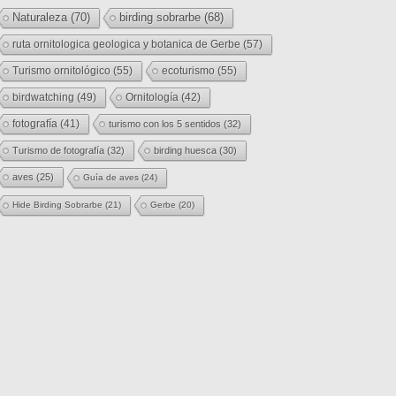
Naturaleza
(70)
birding sobrarbe
(68)
ruta ornitologica geologica y botanica de Gerbe
(57)
Turismo ornitológico
(55)
ecoturismo
(55)
birdwatching
(49)
Ornitología
(42)
fotografía
(41)
turismo con los 5 sentidos
(32)
Turismo de fotografía
(32)
birding huesca
(30)
aves
(25)
Guía de aves
(24)
Hide Birding Sobrarbe
(21)
Gerbe
(20)