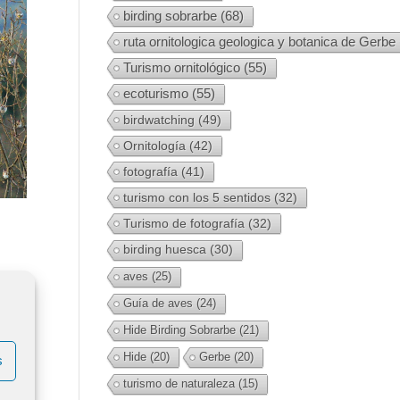
birding sobrarbe
(68)
ruta ornitologica geologica y botanica de Gerbe
Turismo ornitológico
(55)
ecoturismo
(55)
birdwatching
(49)
Ornitología
(42)
fotografía
(41)
turismo con los 5 sentidos
(32)
Turismo de fotografía
(32)
birding huesca
(30)
aves
(25)
Guía de aves
(24)
Hide Birding Sobrarbe
(21)
Hide
(20)
Gerbe
(20)
s
turismo de naturaleza
(15)