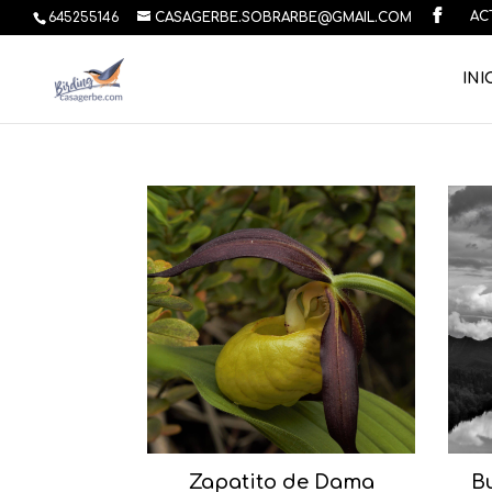
AC
645255146
CASAGERBE.SOBRARBE@GMAIL.COM
INI
Zapatito de Dama
B