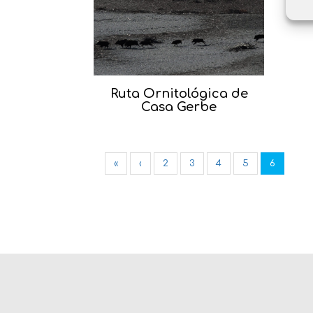
Ruta Ornitológica de
Casa Gerbe
«
‹
2
3
4
5
6