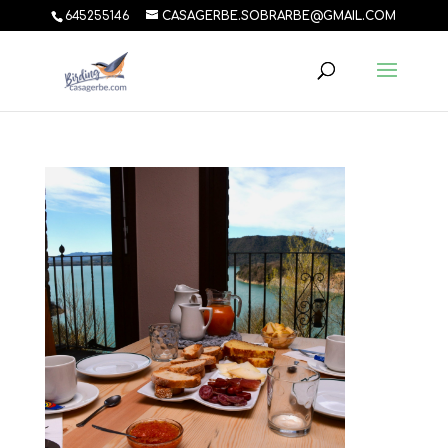
645255146
CASAGERBE.SOBRARBE@GMAIL.COM