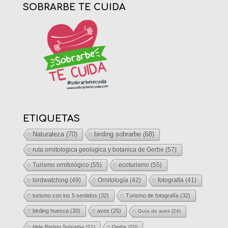
SOBRARBE TE CUIDA
ETIQUETAS
Naturaleza
(70)
birding sobrarbe
(68)
ruta ornitologica geologica y botanica de Gerbe
(57)
Turismo ornitológico
(55)
ecoturismo
(55)
birdwatching
(49)
Ornitología
(42)
fotografía
(41)
turismo con los 5 sentidos
(32)
Turismo de fotografía
(32)
birding huesca
(30)
aves
(25)
Guía de aves
(24)
Hide Birding Sobrarbe
(21)
Gerbe
(20)