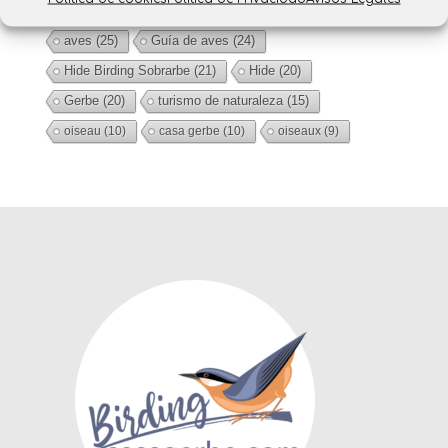
Turismo de fotografía
(32)
birding huesca
(30)
aves
(25)
Guía de aves
(24)
Hide Birding Sobrarbe
(21)
Hide
(20)
Gerbe
(20)
turismo de naturaleza
(15)
oiseau
(10)
casa gerbe
(10)
oiseaux
(9)