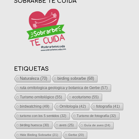
SOBRARBE TE CUIDA
ETIQUETAS
Naturaleza
(70)
birding sobrarbe
(68)
ruta ornitologica geologica y botanica de Gerbe
(57)
Turismo ornitológico
(55)
ecoturismo
(55)
birdwatching
(49)
Ornitología
(42)
fotografía
(41)
turismo con los 5 sentidos
(32)
Turismo de fotografía
(32)
birding huesca
(30)
aves
(25)
Guía de aves
(24)
Hide Birding Sobrarbe
(21)
Gerbe
(20)