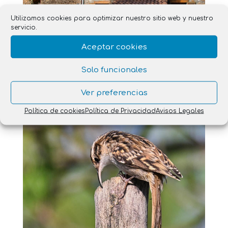
Utilizamos cookies para optimizar nuestro sitio web y nuestro
servicio.
Aceptar cookies
Solo funcionales
Ver preferencias
Observar para Comprender y Respetar
Política de cookies
Política de Privacidad
Avisos Legales