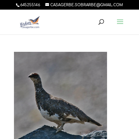
645255146
CASAGERBE.SOBRARBE@GMAIL.COM